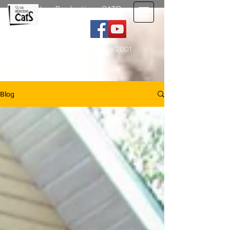
Les Productions CATS
École d'art dramatique depuis 2001
450-777-7932 Granby, Qc
Blog